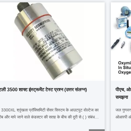
ंटली 3500 शाफ्ट इंस्ट्रूमेंट टेस्ट प्रश्न (उत्तर संलग्न)
पीएच, ओआ
समझना
 3300XL श्रृंखला प्रॉक्सिमिटी सेंसर सिस्टम के आउटपुट वोल्टेज का
जल गुणवत्त
रोब और मापे जाने वाले कंडक्टर की सतह के बीच की दूरी से ( ) संबंध
ओआरपी और 
ता है। A. वर्गमूल B. 20KPa C. रैखिक D. परवलयिक 2.
गुणवत्ता सु