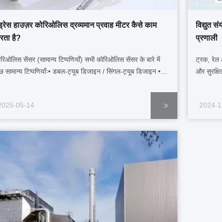
ंड्रेस हाउज़र कोरिओलिस द्रव्यमान प्रवाह मीटर कैसे काम
विद्युत स
रता है?
प्रणाली
रिओलिस सेंसर (सामान्य टिप्पणियाँ) सभी कोरिओलिस सेंसर के बारे में
ट्रक, रेल
छ सामान्य टिप्पणियाँः• डबल-ट्यूब डिजाइन / सिंगल-ट्यूब डिजाइन •
और सुरक्ष
ल-ट्यूब उपकरण आंतरिक रूप से बाहरी गड़बड़ी के खिलाफ संतुलित
ऊर्जा उद्य
ते हैं क्योंकि ट्यूब आंदोलन एक दूसरे की भरपाई करते हैं•
बॉयलर को च
2025-05-14
2024-1
ndress+Hauser एकल-ट्यूब उपकरणों के डिजाइन में अत...
और सहायक 