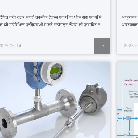
र्देशित तरंग रडार आदर्श तकनीक हैतरल पदार्थों या थोक ठोस पदार्थों में
आक्रामक म
तर को मापेंविभिन्न प्रक्रियाओं में कई उद्योगोंइन सेंसरों को प्रभावित नहीं
आवश्यकताएं
या जाता हैदबाव, तापमान, या किसी उत्पाद के परिवर्तनविशिष्ट
है। VEGA,
रुत्वाकर्षण. और अन्य प्रौद्योगिकियों के विपरीत,फोम, धूल, और भाप गलत
करता है। ज
2025-05-14
2025-0
रिगर नहीं होगानिर्देश...
तकनीक कोई