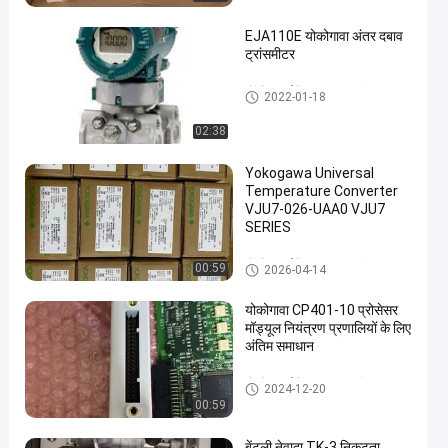
EJA110E योकोगावा अंतर दबाव
ट्रांसमीटर
योकोगावा ईजेए दबाव ट्रांसमीटर
2022-01-18
02:38
en
Yokogawa Universal
Temperature Converter
VJU7-026-UAA0 VJU7
SERIES
योकोगावा ईजेए दबाव ट्रांसमीटर
00:59
2026-04-14
योकोगावा CP401-10 प्रोसेसर
मॉड्यूल नियंत्रण प्रणालियों के लिए
अंतिम समाधान
योकोगावा ईजेए दबाव ट्रांसमीटर
2024-12-20
00:59
बेंटली नेवादा TK-3 निकटता