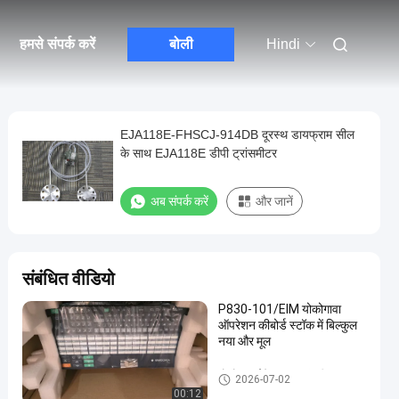
हमसे संपर्क करें
बोली
Hindi
EJA118E-FHSCJ-914DB दूरस्थ डायफ्राम सील
के साथ EJA118E डीपी ट्रांसमीटर
अब संपर्क करें
और जानें
संबंधित वीडियो
P830-101/EIM योकोगावा
ऑपरेशन कीबोर्ड स्टॉक में बिल्कुल
नया और मूल
योकोगावा ईजेए दबाव ट्रांसमीटर
2026-07-02
00:12