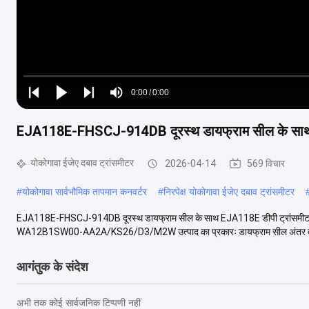
Loaded
:
0%
0:00
/
0:00
Play
Play
Play
Mute
Current
Duration
next
next
EJA118E-FHSCJ-914DB दूरस्थ डायफ्राम सील के साथ 
Time
योकोगावा ईजेए दबाव ट्रांसमीटर
2026-04-14
569 विचार
#
योकोगावा सार्वभौमिक तापमान कनवर्टर
#
निरपेक्ष योकोगावा ईजेए दबाव ट्रांसमीटर
EJA118E-FHSCJ-914DB दूरस्थ डायफ्राम सील के साथ EJA118E डीपी ट्रांसमीटर 
WA12B1SW00-AA2A/KS26/D3/M2W उत्पाद का प्रकारः डायफ्राम सील अंतर दब
आगंतुक के संदेश
अभी तक कोई सार्वजनिक टिप्पणी नहीं