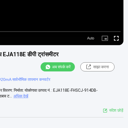
Auto
Picture-
Fullscre
in-
Picture
EJA118E डीपी ट्रांसमीटर
अब संपर्क करें
साझा करना
#
20mA सार्वभौमिक तापमान कनवर्टर
विवरण: निर्माता: योकोगावा उत्पाद नं. : EJA118E-FHSCJ-914DB-
ाव ट...
अधिक देखें
संदेश छोड़ें