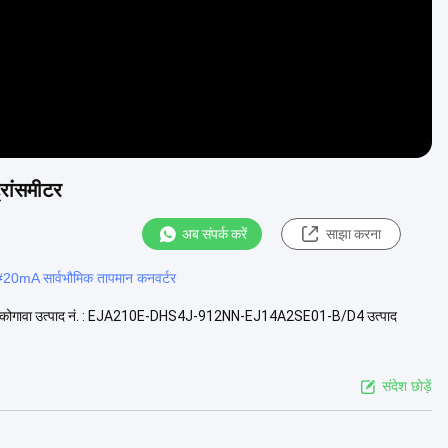
रांसमीटर
अब संपर्क करें
साझा करना
#
20mA सार्वभौमिक तापमान कनवर्टर
ाता: योकोगावा उत्पाद नं. : EJA210E-DHS4J-912NN-EJ14A2SE01-B/D4 उत्पाद
संदेश छोड़ें