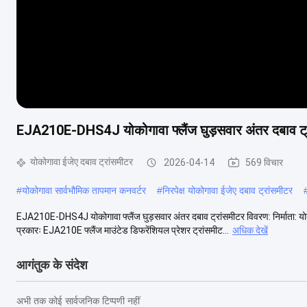
EJA210E-DHS4J योकोगावा फ्लैंज घुड़सवार अंतर दबाव ट्
योकोगावा ईजेए दबाव ट्रांसमीटर
2026-04-14
569 विचार
#
योकोगावा सार्वभौमिक तापमान कनवर्टर
#
निरपेक्ष योकोगावा ईजेए दबाव ट्रांसमीटर
EJA210E-DHS4J योकोगावा फ्लैंज घुड़सवार अंतर दबाव ट्रांसमीटर विवरण: निर्म
प्रकारः EJA210E फ्लैंज माउंटेड डिफरेंशियल प्रेशर ट्रांसमीट...
अधिक देखें
आगंतुक के संदेश
अभी तक कोई सार्वजनिक टिप्पणी नहीं