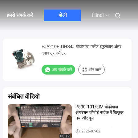
हमसे संपर्क करें
बोली
Hindi
EJA210E-DHS4J योकोगावा फ्लैंज घुड़सवार अंतर
दबाव ट्रांसमीटर
अब संपर्क करें
और जानें
संबंधित वीडियो
P830-101/EIM योकोगावा
ऑपरेशन कीबोर्ड स्टॉक में बिल्कुल
नया और मूल
योकोगावा ईजेए दबाव ट्रांसमीटर
2026-07-02
00:12