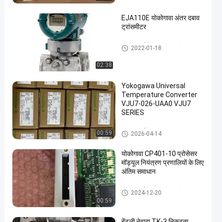
EJA110E योकोगावा अंतर दबाव
ट्रांसमीटर
योकोगावा ईजेए दबाव ट्रांसमीटर
2022-01-18
02:38
Yokogawa Universal
Temperature Converter
VJU7-026-UAA0 VJU7
SERIES
योकोगावा ईजेए दबाव ट्रांसमीटर
00:59
2026-04-14
योकोगावा CP401-10 प्रोसेसर
मॉड्यूल नियंत्रण प्रणालियों के लिए
अंतिम समाधान
योकोगावा ईजेए दबाव ट्रांसमीटर
2024-12-20
00:59
बेंटली नेवादा TK-3 निकटता