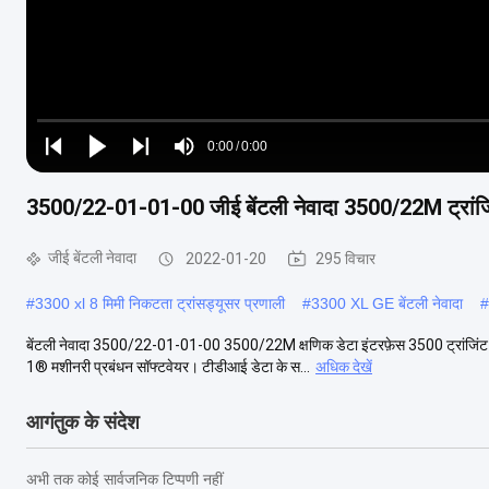
Loaded
:
0%
0:00
/
0:00
Play
Play
Play
Mute
Current
Duration
next
next
3500/22-01-01-00 जीई बेंटली नेवादा 3500/22M ट्रांजि
Time
जीई बेंटली नेवादा
2022-01-20
295 विचार
#
3300 xl 8 मिमी निकटता ट्रांसड्यूसर प्रणाली
#
3300 XL GE बेंटली नेवादा
#
बेंटली नेवादा 3500/22-01-01-00 3500/22M क्षणिक डेटा इंटरफ़ेस 3500 ट्रांजिंट ड
1® मशीनरी प्रबंधन सॉफ्टवेयर। टीडीआई डेटा के स...
अधिक देखें
आगंतुक के संदेश
अभी तक कोई सार्वजनिक टिप्पणी नहीं