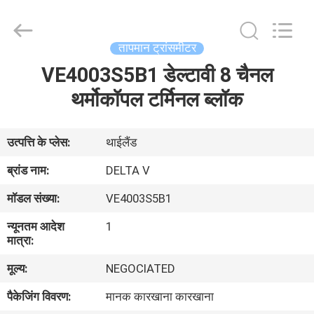
GREAT
SYSTEM
INDUSTRY
CO.
LTD.
तापमान ट्रांसमीटर
All
Rights
Reserved.
VE4003S5B1 डेल्टावी 8 चैनल
होम
थर्मोकॉपल टर्मिनल ब्लॉक
उत्पाद
उत्पत्ति के प्लेस:
थाईलैंड
हमारे
ब्रांड नाम:
DELTA V
बारे
मॉडल संख्या:
VE4003S5B1
में
न्यूनतम आदेश
1
मात्रा:
फैक्टरी
मूल्य:
NEGOCIATED
यात्रा
पैकेजिंग विवरण:
मानक कारखाना कारखाना