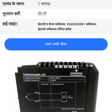
प्रसव के समय:
1 सप्ताह
गुणवत्ता
नियंत्रण
भुगतान शर्तें:
टी/टी
हाई लाइट:
,
,
डेल्टावी 8 चैनल थर्मोकपल
VE4003S5B1 थर्मोकपल
हमसे
डेल्टावी थर्मोकपल टर्मिनल ब्लॉक
संपर्क
सबसे अच्छी कीमत
करें
समाचार
एक
बोली
का
अनुरोध