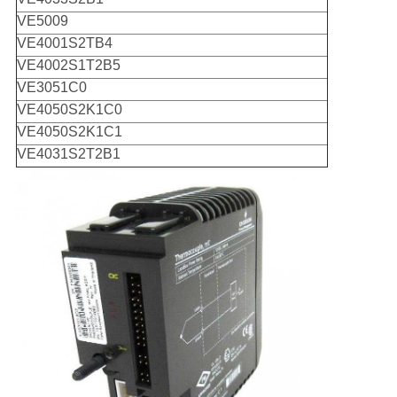
VE5009
VE4001S2TB4
VE4002S1T2B5
VE3051C0
VE4050S2K1C0
VE4050S2K1C1
VE4031S2T2B1