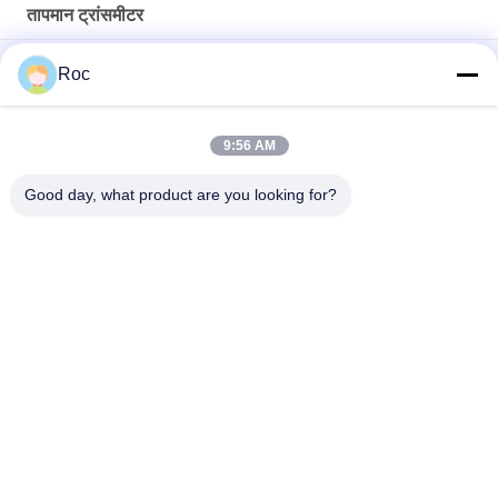
तापमान ट्रांसमीटर
बीमार तापमान ट्रांसमीटर कॉम्पैक्ट फोटोइलेक्ट्रिक सेंसर WS WE24-2R240
Roc
स्मार्टलाइन ST700 गेज दबाव ट्रांसमीटर हनीवेल, STG740 A1GC4A
9:56 AM
हनीवेल तापमान ट्रांसमीटर स्मार्टलाइन ST700 गेज दबाव ट्रांसमीटर STG740
E1GC2A
Good day, what product are you looking for?
लोकप्रिय श्रेणियां
सभी
जीई बेंटली नेवादा
ई&एच साधन
एमरसन रोसमोंट दबाव 
वीजीए स्तर मीटर
ट्रांसमीटर
योकोगावा ईजेए दबाव 
SIEMENS दबाव 
ट्रांसमीटर
ट्रांसमीटर