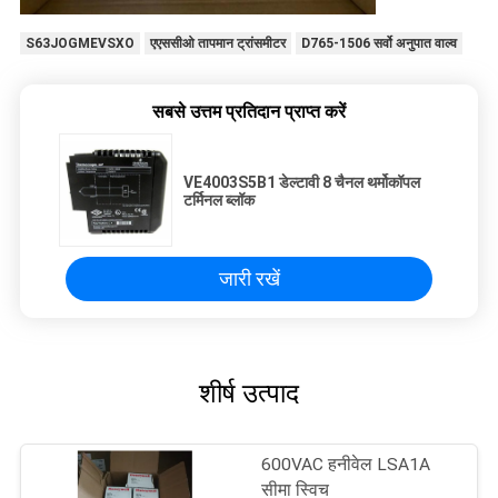
S63JOGMEVSXO
एएससीओ तापमान ट्रांसमीटर
D765-1506 सर्वो अनुपात वाल्व
सबसे उत्तम प्रतिदान प्राप्त करें
VE4003S5B1 डेल्टावी 8 चैनल थर्मोकॉपल
टर्मिनल ब्लॉक
जारी रखें
शीर्ष उत्पाद
600VAC हनीवेल LSA1A
सीमा स्विच