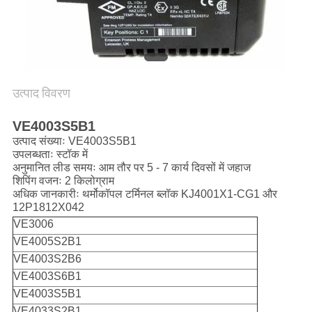
साइटमैप
गोपनीयता
उत्पाद विवरण
नीति
VE4003S5B1
उत्पाद संख्याः VE4003S5B1
उपलब्धताः स्टॉक में
अनुमानित लीड समयः आम तौर पर 5 - 7 कार्य दिवसों में जहाज
शिपिंग वजनः 2 किलोग्राम
अधिक जानकारीः थर्मोकॉपल टर्मिनल ब्लॉक KJ4001X1-CG1 और
12P1812X042
VE3006
VE4005S2B1
VE4003S2B6
VE4003S6B1
VE4003S5B1
VE4033S2B1