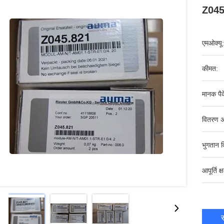
Z04
एमओक्यू:
कीमत:
मानक पैक
वितरण अ
भुगतान व
आपूर्ति क्
स