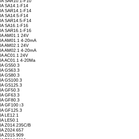
A SAR10.1-F10
A SA14.1-F14
A SAR14.1-F14
A SA14.5-F14
A SAR14.5-F14
A SA16.1-F16
A SAR16.1-F16
A AM01.1 24V
A AM01.1 4-20mA
A AM02.1 24V
A AM02.1 4-20mA
A AC01.1 24V
A AC01.1 4-20Ma
A GS50.3
A GS63.3
A GS80.3
A GS100.3
A GS125.3
A GF50.3
A GF63.3
A GF80.3
A GF100।3
A GF125.3
A LE12.1
A LE50.1
A Z014.235C/B
A Z024.657
A Z015.909