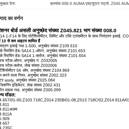
रमुखता देना:
क्रमांक 008.0 AUMA एक्ट्यूएटर पार्ट्स
, 
Z045 AUMA ए
्पाद का वर्णन
ीशनर बोर्ड असली अनुच्छेद संख्या Z045.821 भाग संख्या 008.0
4.1-F14 के लिए पोटेंशियोमीटर, लिमिट और टॉर्क ट्रांसमीटर के साथ नियंत्रण इकाई
ं 10 से कम आइटम शामिल हैं
ियंत्रण इकाई गधा 1-500, अनुच्छेद संख्या Z109.610
र्क स्विचिंग हेड-SA14.1-ओपन, अनुच्छेद संख्या Z101.653
र्क स्विचिंग हेड-SA14.1-क्लोज, अनुच्छेद संख्या Z101.654
्विच स्टैक-ओपन, अनुच्छेद नं. Z032005
्विच स्टैक-क्लोज, लेख संख्या Z032006
ॉटेंशियोमीटर 5K ओम, अनुच्छेद संख्या Z104.869
म करने वाला गियर, अनुच्छेद संख्या Z002.323
ीटर assly, अनुच्छेद संख्या Z025.084
ोजिशनिंग इंडिकेटर, लेख संख्या Z002.431
पिन वाहक गधा, अनुच्छेद संख्या Z005.099
न्य मॉडल:
4.657/01-00,Z103.718C,Z014.235B/01-08,Z013.718C/02,Z014.811A/0
4.811
4.811अउमा
4.811A
5.909
4.657
4.235C,