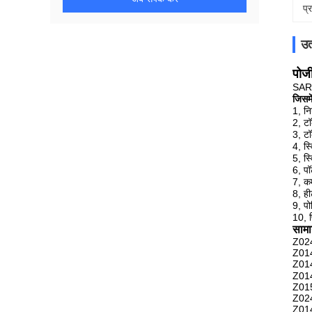
प्
उत
पोज
SAR1
जिसमे
1, न
2, टॉ
3, टॉ
4, स
5, स
6, प
7, क
8, ह
9, प
10, 
सामा
Z02
Z01
Z01
Z01
Z01
Z02
Z01