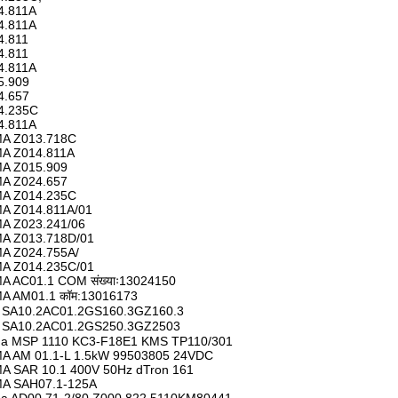
4.811A
4.811A
4.811
4.811
4.811A
5.909
4.657
4.235C
4.811A
A Z013.718C
A Z014.811A
A Z015.909
A Z024.657
A Z014.235C
A Z014.811A/01
A Z023.241/06
A Z013.718D/01
A Z024.755A/
A Z014.235C/01
A AC01.1 COM संख्याः13024150
A AM01.1 कॉम:13016173
मा SA10.2AC01.2GS160.3GZ160.3
मा SA10.2AC01.2GS250.3GZ2503
a MSP 1110 KC3-F18E1 KMS TP110/301
A AM 01.1-L 1.5kW 99503805 24VDC
A SAR 10.1 400V 50Hz dTron 161
A SAH07.1-125A