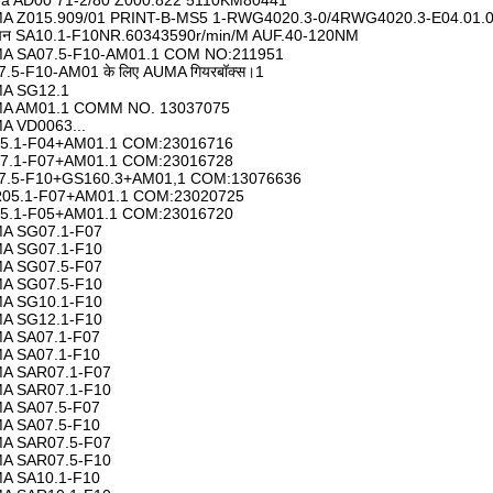
a AD00 71-2/80 Z000.822 5110KM80441
A Z015.909/01 PRINT-B-MS5 1-RWG4020.3-0/4RWG4020.3-E04.01.
ापन SA10.1-F10NR.60343590r/min/M AUF.40-120NM
A SA07.5-F10-AM01.1 COM NO:211951
.5-F10-AM01 के लिए AUMA गियरबॉक्स।1
A SG12.1
A AM01.1 COMM NO. 13037075
A VD0063...
5.1-F04+AM01.1 COM:23016716
7.1-F07+AM01.1 COM:23016728
7.5-F10+GS160.3+AM01,1 COM:13076636
05.1-F07+AM01.1 COM:23020725
5.1-F05+AM01.1 COM:23016720
A SG07.1-F07
A SG07.1-F10
A SG07.5-F07
A SG07.5-F10
A SG10.1-F10
A SG12.1-F10
A SA07.1-F07
A SA07.1-F10
A SAR07.1-F07
A SAR07.1-F10
A SA07.5-F07
A SA07.5-F10
A SAR07.5-F07
A SAR07.5-F10
A SA10.1-F10