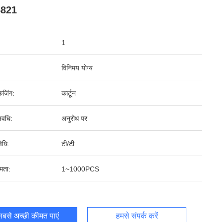
5821
1
विनिमय योग्य
ेजिंग:
कार्टून
वधि:
अनुरोध पर
िधि:
टी/टी
षमता:
1~1000PCS
बसे अच्छी कीमत पाएं
हमसे संपर्क करें