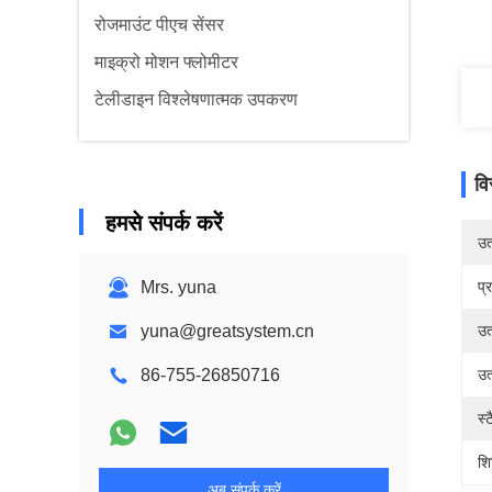
रोजमाउंट पीएच सेंसर
माइक्रो मोशन फ्लोमीटर
टेलीडाइन विश्लेषणात्मक उपकरण
वि
हमसे संपर्क करें
उत्
Mrs. yuna
प्
yuna@greatsystem.cn
उत्
86-755-26850716
उत
स्
शि
अब संपर्क करें