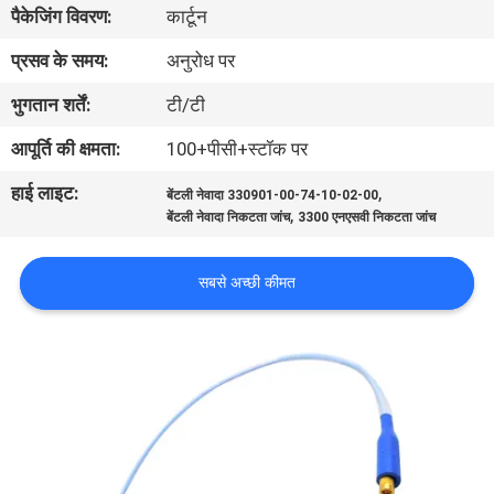
पैकेजिंग विवरण:
कार्टून
गुणवत्ता
नियंत्रण
प्रसव के समय:
अनुरोध पर
भुगतान शर्तें:
टी/टी
हमसे
आपूर्ति की क्षमता:
100+पीसी+स्टॉक पर
संपर्क
हाई लाइट:
,
बेंटली नेवादा 330901-00-74-10-02-00
करें
,
बेंटली नेवादा निकटता जांच
3300 एनएसवी निकटता जांच
समाचार
सबसे अच्छी कीमत
एक
बोली
का
अनुरोध