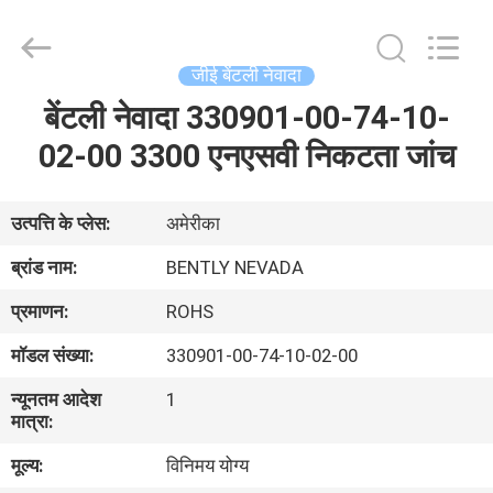
GREAT
SYSTEM
INDUSTRY
CO.
LTD.
जीई बेंटली नेवादा
All
Rights
Reserved.
बेंटली नेवादा 330901-00-74-10-
होम
02-00 3300 एनएसवी निकटता जांच
उत्पाद
उत्पत्ति के प्लेस:
अमेरीका
हमारे
ब्रांड नाम:
BENTLY NEVADA
बारे
प्रमाणन:
ROHS
में
मॉडल संख्या:
330901-00-74-10-02-00
न्यूनतम आदेश
1
फैक्टरी
मात्रा:
यात्रा
मूल्य:
विनिमय योग्य