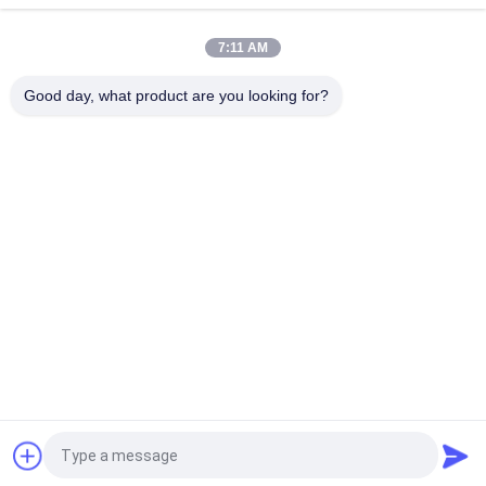
50 मिमी 3300XL बेंटली नेवादा निकटता जांच 330709-000-050-10-02-00
7:11 AM
8.0 मीटर 3300 XL 11Mm जीई बेंटली नेवादा कंपन जांच 330730-080-00-
00
Good day, what product are you looking for?
लोकप्रिय श्रेणियां
सभी
जीई बेंटली नेवादा
ई&एच साधन
एमरसन रोसमोंट दबाव 
वीजीए स्तर मीटर
ट्रांसमीटर
योकोगावा ईजेए दबाव 
SIEMENS दबाव 
ट्रांसमीटर
ट्रांसमीटर
एलन ब्रैडली 
एबीबी वाल्व पोजिशनिंग 
कॉम्पैक्टलॉगिक्स
मशीन
एक बोली का अनुरोध