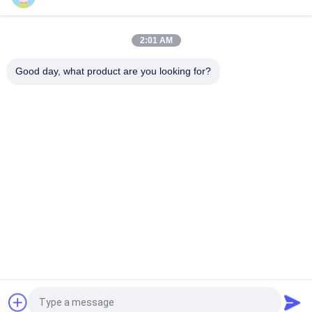
50 मिमी 3300XL बेंटली नेवादा निकटता जांच 330709-000-050-10-02-00
2:01 AM
8.0 मीटर 3300 XL 11Mm जीई बेंटली नेवादा कंपन जांच 330730-080-00-
00
Good day, what product are you looking for?
लोकप्रिय श्रेणियां
सभी
जीई बेंटली नेवादा
ई&एच साधन
एमरसन रोसमोंट दबाव 
वीजीए स्तर मीटर
ट्रांसमीटर
योकोगावा ईजेए दबाव 
SIEMENS दबाव 
ट्रांसमीटर
ट्रांसमीटर
एलन ब्रैडली 
एबीबी वाल्व पोजिशनिंग 
कॉम्पैक्टलॉगिक्स
मशीन
एक बोली का अनुरोध