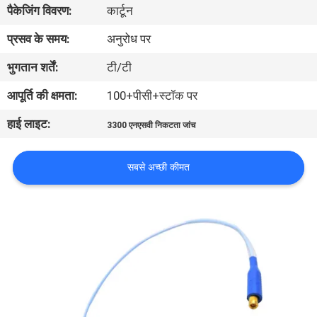
पैकेजिंग विवरण:
कार्टून
गुणवत्ता
नियंत्रण
प्रसव के समय:
अनुरोध पर
भुगतान शर्तें:
टी/टी
हमसे
आपूर्ति की क्षमता:
100+पीसी+स्टॉक पर
संपर्क
हाई लाइट:
3300 एनएसवी निकटता जांच
करें
सबसे अच्छी कीमत
समाचार
एक
बोली
का
अनुरोध