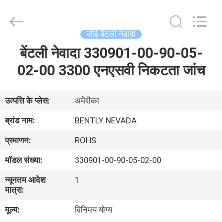
GREAT
SYSTEM
INDUSTRY
CO.
LTD.
जीई बेंटली नेवादा
All
Rights
Reserved.
बेंटली नेवादा 330901-00-90-05-
होम
02-00 3300 एनएसवी निकटता जांच
उत्पाद
उत्पत्ति के प्लेस:
अमेरीका
हमारे
ब्रांड नाम:
BENTLY NEVADA
बारे
प्रमाणन:
ROHS
में
मॉडल संख्या:
330901-00-90-05-02-00
न्यूनतम आदेश
1
फैक्टरी
मात्रा:
यात्रा
मूल्य:
विनिमय योग्य