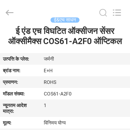
GREAT
SYSTEM
INDUSTRY
CO.
LTD.
ई&एच साधन
All
Rights
Reserved.
ई एंड एच विघटित ऑक्सीजन सेंसर
होम
ऑक्सीमैक्स COS61-A2F0 ऑप्टिकल
उत्पाद
उत्पत्ति के प्लेस:
जर्मनी
हमारे
ब्रांड नाम:
E+H
बारे
प्रमाणन:
ROHS
में
मॉडल संख्या:
COS61-A2F0
न्यूनतम आदेश
1
फैक्टरी
मात्रा:
यात्रा
मूल्य:
विनिमय योग्य