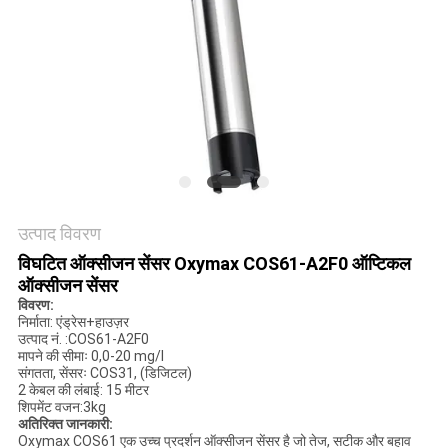
साइटमैप
गोपनीयता
नीति
उत्पाद विवरण
विघटित ऑक्सीजन सेंसर Oxymax COS61-A2F0 ऑप्टिकल
ऑक्सीजन सेंसर
विवरण:
निर्माता: एंड्रेस+हाउज़र
उत्पाद नं. :COS61-A2F0
मापने की सीमाः 0,0-20 mg/l
संगतता, सेंसरः COS31, (डिजिटल)
2 केबल की लंबाई: 15 मीटर
शिपमेंट वजन:3kg
अतिरिक्त जानकारी:
Oxymax COS61 एक उच्च प्रदर्शन ऑक्सीजन सेंसर है जो तेज, सटीक और बहाव