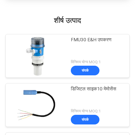
शीर्ष उत्पाद
FMU30 E&H उपकरण
विनिमय योग्य MOQ:1
संपर्क
डिजिटल साइक10 मेमोसेंस
विनिमय योग्य MOQ:1
संपर्क