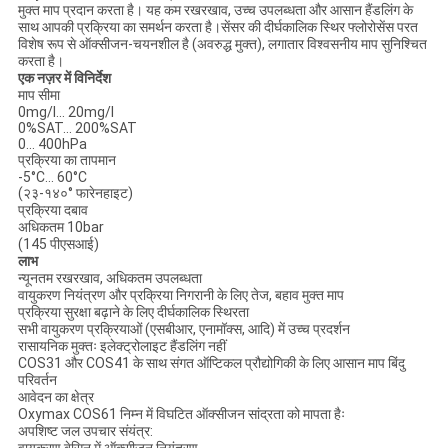
मुक्त माप प्रदान करता है। यह कम रखरखाव, उच्च उपलब्धता और आसान हैंडलिंग के
साथ आपकी प्रक्रिया का समर्थन करता है।सेंसर की दीर्घकालिक स्थिर फ्लोरोसेंस परत
विशेष रूप से ऑक्सीजन-चयनशील है (अवरुद्ध मुक्त), लगातार विश्वसनीय माप सुनिश्चित
करता है।
एक नज़र में विनिर्देश
माप सीमा
0mg/l... 20mg/l
0%SAT... 200%SAT
0... 400hPa
प्रक्रिया का तापमान
-5°C... 60°C
(२३-१४०° फारेनहाइट)
प्रक्रिया दबाव
अधिकतम 10bar
(145 पीएसआई)
लाभ
न्यूनतम रखरखाव, अधिकतम उपलब्धता
वायुकरण नियंत्रण और प्रक्रिया निगरानी के लिए तेज, बहाव मुक्त माप
प्रक्रिया सुरक्षा बढ़ाने के लिए दीर्घकालिक स्थिरता
सभी वायुकरण प्रक्रियाओं (एसबीआर, एनामॉक्स, आदि) में उच्च प्रदर्शन
रासायनिक मुक्तः इलेक्ट्रोलाइट हैंडलिंग नहीं
COS31 और COS41 के साथ संगत ऑप्टिकल प्रौद्योगिकी के लिए आसान माप बिंदु
परिवर्तन
आवेदन का क्षेत्र
Oxymax COS61 निम्न में विघटित ऑक्सीजन सांद्रता को मापता हैः
अपशिष्ट जल उपचार संयंत्र: