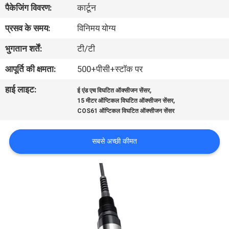
पैकेजिंग विवरण:
कार्टून
गुणवत्ता
नियंत्रण
प्रसव के समय:
विनिमय योग्य
भुगतान शर्तें:
टी/टी
हमसे
आपूर्ति की क्षमता:
500+पीसी+स्टॉक पर
संपर्क
हाई लाइट:
,
ई एंड एच विघटित ऑक्सीजन सेंसर
करें
,
15 मीटर ऑप्टिकल विघटित ऑक्सीजन सेंसर
COS61 ऑप्टिकल विघटित ऑक्सीजन सेंसर
समाचार
सबसे अच्छी कीमत
एक
बोली
का
अनुरोध