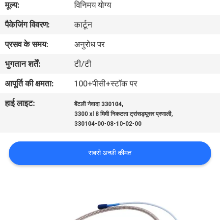
मूल्य:
विनिमय योग्य
गुणवत्ता
पैकेजिंग विवरण:
कार्टून
नियंत्रण
प्रसव के समय:
अनुरोध पर
हमसे
भुगतान शर्तें:
टी/टी
संपर्क
आपूर्ति की क्षमता:
100+पीसी+स्टॉक पर
करें
हाई लाइट:
,
बेंटली नेवादा 330104
,
3300 xl 8 मिमी निकटता ट्रांसड्यूसर प्रणाली
समाचार
330104-00-08-10-02-00
सबसे अच्छी कीमत
एक
बोली
का
अनुरोध