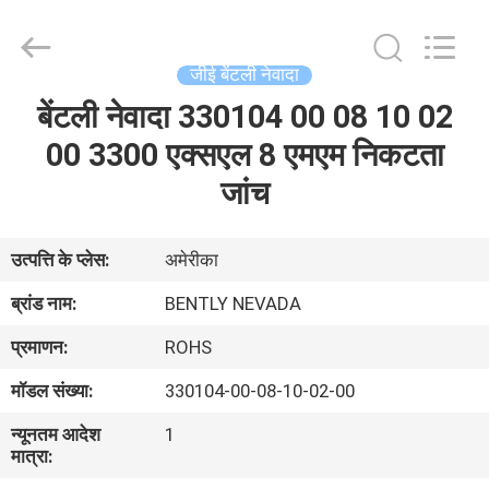
GREAT
SYSTEM
INDUSTRY
CO.
LTD.
जीई बेंटली नेवादा
All
Rights
Reserved.
बेंटली नेवादा 330104 00 08 10 02
होम
00 3300 एक्सएल 8 एमएम निकटता
उत्पाद
जांच
हमारे
उत्पत्ति के प्लेस:
अमेरीका
बारे
ब्रांड नाम:
BENTLY NEVADA
में
प्रमाणन:
ROHS
मॉडल संख्या:
330104-00-08-10-02-00
फैक्टरी
न्यूनतम आदेश
1
यात्रा
मात्रा: