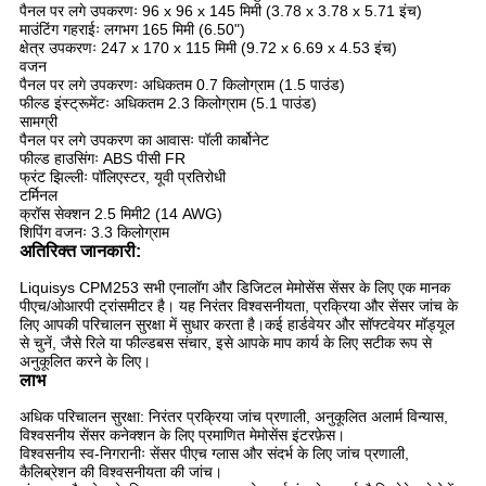
पैनल पर लगे उपकरणः 96 x 96 x 145 मिमी (3.78 x 3.78 x 5.71 इंच)
माउंटिंग गहराईः लगभग 165 मिमी (6.50")
क्षेत्र उपकरणः 247 x 170 x 115 मिमी (9.72 x 6.69 x 4.53 इंच)
वजन
पैनल पर लगे उपकरणः अधिकतम 0.7 किलोग्राम (1.5 पाउंड)
फील्ड इंस्ट्रूमेंटः अधिकतम 2.3 किलोग्राम (5.1 पाउंड)
सामग्री
पैनल पर लगे उपकरण का आवासः पॉली कार्बोनेट
फील्ड हाउसिंगः ABS पीसी FR
फ्रंट झिल्लीः पॉलिएस्टर, यूवी प्रतिरोधी
टर्मिनल
क्रॉस सेक्शन 2.5 मिमी2 (14 AWG)
शिपिंग वजनः 3.3 किलोग्राम
अतिरिक्त जानकारी:
Liquisys CPM253 सभी एनालॉग और डिजिटल मेमोसेंस सेंसर के लिए एक मानक
पीएच/ओआरपी ट्रांसमीटर है। यह निरंतर विश्वसनीयता, प्रक्रिया और सेंसर जांच के
लिए आपकी परिचालन सुरक्षा में सुधार करता है।कई हार्डवेयर और सॉफ्टवेयर मॉड्यूल
से चुनें, जैसे रिले या फील्डबस संचार, इसे आपके माप कार्य के लिए सटीक रूप से
अनुकूलित करने के लिए।
लाभ
अधिक परिचालन सुरक्षा: निरंतर प्रक्रिया जांच प्रणाली, अनुकूलित अलार्म विन्यास,
विश्वसनीय सेंसर कनेक्शन के लिए प्रमाणित मेमोसेंस इंटरफ़ेस।
विश्वसनीय स्व-निगरानीः सेंसर पीएच ग्लास और संदर्भ के लिए जांच प्रणाली,
कैलिब्रेशन की विश्वसनीयता की जांच।