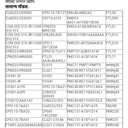
सीएसए जनरल उद्देश्य.
सामान्य मॉडल:
CLM223-CD0005
CPS11D-7BT21
FMU40-ANB2A2
FTL50
CLM253-CD0005
CKY10-A101
FMB53-
FTL50H
AA21JA1FGB15B3A
COM (93) 515 और COM
CPM253-
FMI52-A1AB3KB5A1A
FTL51
(93) 515
MR0105
COM (93) 515 और COM
CPA250-A00
50H50-1F0B1AA0ABAA
FTL51C
(93) 515
COM (93) 515 और COM
CPS11-
FMR231-AFCQKAA4CA
FTL51H
(93) 515
2BT2ESA
CPM223-MR0005
CPF81D-7LH11
PMP131-A2B01A1W
FTL70
CPM253-MR0005
FTL31-
PMC131-A15F1A1K
FTL71
AA4U3BAWSJ
CPM223-PR0005
CLS15
PMC71 PMP71PMP75
एफएमयू30
CPM253-PR0005
CLS21
PMC45-RE11F2A1K11
एफएमयू40
COS41-2F
CUS31
PMC45-RE11F2A1AL1
एफएमयू41
COS41-4F
COS41
PMC45-RE11H2A1AL1
एफएमयू42
COS61-A1F0
CPS11D-7BA21
PMC45-RE11P1C1AH4
एफएमयू43
COS61-A2F0
CCM253-
PMC45-RE11M2A1AL1
एफएमयू44
EK0005
COS61D-AAA1A3
CUM223/253
PMC45-RE11H3H1DL4
FMU95
CPS11D-7AA21
CLM223/253
PMC131-A15F1A1R
FMU90
CPS11D-7BA2G
CPS41-
PMC131-A15F1D14
FMR230
1AC2SSA
CPS11D-7BA41
CLS21-C1E4A
PMC131-A15F1A1S
FMR231
FTM51-AGG2M4A32AH
CLS21-C1N2A
PMC131-A15F1A1G
FMR240