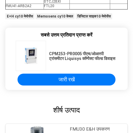
0TCJ2BXI
FMU41-ARB2A2
FTL20
E+H cy10 मेमोसेंस
Memosens cy10 केबल
डिजिटल साइक10 मेमोसेंस
सबसे उत्तम प्रतिदान प्राप्त करें
CPM253-PR0005 पीएच/ओआरपी
ट्रांसमीटर Liquisys कॉम्पैक्ट फील्ड डिवाइस
जारी रखें
शीर्ष उत्पाद
FMU30 E&H उपकरण