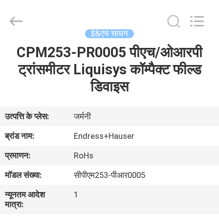
GREAT
SYSTEM
INDUSTRY
CO.
LTD.
ई&एच साधन
All
Rights
Reserved.
CPM253-PR0005 पीएच/ओआरपी
होम
ट्रांसमीटर Liquisys कॉम्पैक्ट फील्ड
उत्पाद
डिवाइस
हमारे
उत्पत्ति के प्लेस:
जर्मनी
बारे
ब्रांड नाम:
Endress+Hauser
में
प्रमाणन:
RoHs
मॉडल संख्या:
सीपीएम253-पीआर0005
फैक्टरी
न्यूनतम आदेश
1
यात्रा
मात्रा: