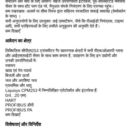
संचालन और सेवा के लिए आसानः सहज उपयोगकर्ता इंटरफ़ेस, पूर्व-कैलिब्रेटेड मेमोसेंस
सेंसर के साथ हॉट प्लग एंड प्ले, मैनुअल संपर्क नियंत्रण के लिए प्रत्यक्ष पहुंच।
कम रखरखावः अलार्म या सीमा स्विच द्वारा सक्रिय स्वचालित सफाई समारोह (केमोक्लेन
के साथ) ।
सभी अनुप्रयोगों के लिए उपयुक्तः कई एक्सटेंशन, जैसे कि पीआईडी नियंत्रक, टाइमर
आदि, सभी प्रक्रियाओं के लिए लचीले अनुकूलन की अनुमति देते हैं।
कम दिखाएँ
आवेदन का क्षेत्र
लिक्विज़िस सीपीएम253 ट्रांसमीटर गैर खतरनाक क्षेत्रों में सभी पीएच/ओआरपी ग्लास
और आईएसएफईटी सेंसर के साथ काम करता है, उदाहरण के लिए इन उद्योगों और
उनकी उपयोगिताओं मेंः
रसायन
खाद्य एवं पेय पदार्थ
बिजली और ऊर्जा
जल और अपशिष्ट जल
प्राथमिक और धातु
Liquisys CPM253 में निम्नलिखित प्रोटोकॉल और इंटरफेस हैं:
0/4...20 एमए
HART
PROFIBUS डीपी
PROFIBUS PA
कम दिखाएँ
विशेषताएं और विनिर्देश