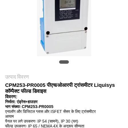
साइटमैप
गोपनीयता
नीति
उत्पाद विवरण
CPM253-PR0005 पीएच/ओआरपी ट्रांसमीटर Liquisys
कॉम्पैक्ट फील्ड डिवाइस
विवरण:
निर्माता: एंड्रेस+हाउज़र
भाग संख्याः CPM253-PR0005
एनालॉग और डिजिटल ग्लास और ISFET सेंसर के लिए ट्रांसमीटर
आयाम
पैनल पर लगे उपकरणः IP 54 (सामने), IP 30 (घर)
फील्ड उपकरणः IP 65 / NEMA 4X के अनुरूप सीम्यता