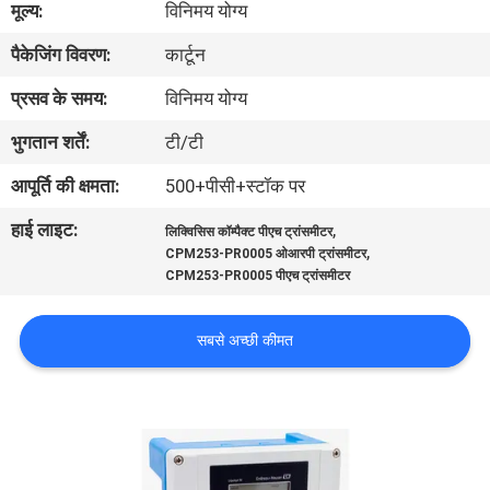
मूल्य:
विनिमय योग्य
गुणवत्ता
पैकेजिंग विवरण:
कार्टून
नियंत्रण
प्रसव के समय:
विनिमय योग्य
हमसे
भुगतान शर्तें:
टी/टी
संपर्क
आपूर्ति की क्षमता:
500+पीसी+स्टॉक पर
करें
हाई लाइट:
,
लिक्विसिस कॉम्पैक्ट पीएच ट्रांसमीटर
,
CPM253-PR0005 ओआरपी ट्रांसमीटर
समाचार
CPM253-PR0005 पीएच ट्रांसमीटर
सबसे अच्छी कीमत
एक
बोली
का
अनुरोध