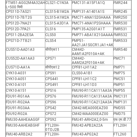
FTM51-AGG2M4A32AH
CLS21-C1N3A
PMC131-A15F1A1Q
FMR244
L=500 मिमी
CPS11D-7AS21
CLS15-B1M2A
PMP131-A1401A1S
FMR245
CPS11D-7BT2G
CLS15-A1M2A
PMC71-ANA1S2GHAAA
FMR250
CPS12D-7NA21
CLS15-A3D1A
PMC71-ANA1P2GHAAA
FMR530
CPS12D-7PA21
CLS16
PMP135-A2G01A1T
FMR531
CPS11-2BA2ESA
CLS50
PMP71-ABA1X21GAAAA
FMR532
CPS71D-7TB21
CLS54
PMP51-
FMR533
AA21JA1SGCR1JA1+AK
CUS51D-AAD1A3
सीपीएस11
CM442-
FMR540
AAM1A2F010A+AK
CUS52D-AA1AA3
CPS71
CM442-
PMC71
AAM2A2F010A+AK
CUS71D-AA1A
सीपीएस12
CPF81-LH11A2
PMP71
CYK10-A031
CPS91
CLS50-A1B1
PMP75
CYK10-A051
CPS441
CPF81-LH11C2
PMC51
CYK10-A101
CPS491
CPF81-LH11D3
PMP51
CYK10-A151
CPS16
FMU90-R11CA111AA3A
PMP55
FDU91-RG1AA
CPS76
FMU90-R11CA131AA3A
PMC131
FDU91-RG2AA
CPS96
FMU90-R11CA212AA3A
PMP131
FDU91-RG3AA
CPS42
CM42-MEA000EAZ00
PMD55
FDU92-RG2A
CPS72
CM42-MAA000EAZ00
PMD75
FMU30-AAHEAAGGF
CPS92
FMU41-ARH2A2,0-5m
एफ.एम.डी.77
FMU30-AAHEABGHF
FTL20H-
FMU42-APB2A22A
FTL20H
0TDJ2B
FMU40-ARB2A2
FTL20H-
FMU43-APG2A2
FTL260