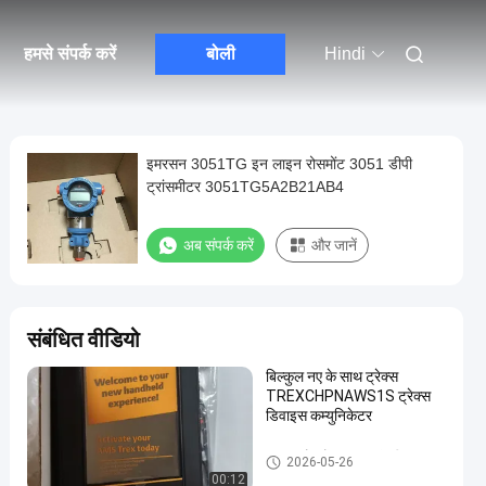
हमसे संपर्क करें
बोली
Hindi
इमरसन 3051TG इन लाइन रोसमोंट 3051 डीपी
ट्रांसमीटर 3051TG5A2B21AB4
अब संपर्क करें
और जानें
संबंधित वीडियो
बिल्कुल नए के साथ ट्रेक्स
TREXCHPNAWS1S ट्रेक्स
डिवाइस कम्युनिकेटर
एमरसन रोसमोंट दबाव ट्रांसमीटर
2026-05-26
00:12