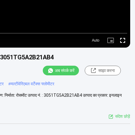
Auto
Picture-
Fullscre
in-
Picture
मीटर 3051TG5A2B21AB4
अब संपर्क करें
साझा करना
ीटर
#
मल्टीवेरिएबल वर्टेक्स फ्लोमीटर
र्माता: रोसमोंट उत्पाद नं. : 3051TG5A2B21AB4 उत्पाद का प्रकार: इनलाइन
संदेश छोड़ें