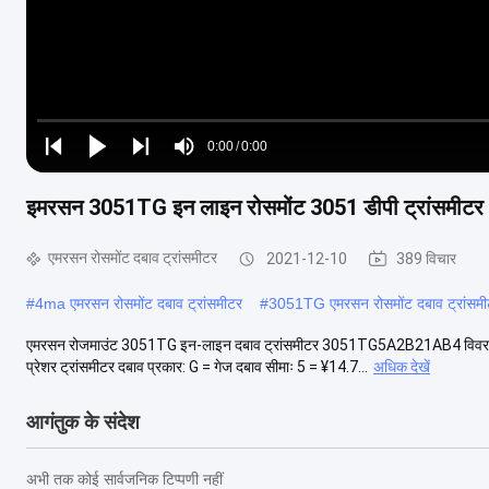
Loaded
:
0%
0:00
/
0:00
Play
Play
Play
Mute
Current
Duration
next
next
इमरसन 3051TG इन लाइन रोसमोंट 3051 डीपी ट्रांस
Time
एमरसन रोसमोंट दबाव ट्रांसमीटर
2021-12-10
389 विचार
#
4ma एमरसन रोसमोंट दबाव ट्रांसमीटर
#
3051TG एमरसन रोसमोंट दबाव ट्रांसम
एमरसन रोजमाउंट 3051TG इन-लाइन दबाव ट्रांसमीटर 3051TG5A2B21AB4 विवरण: नि
प्रेशर ट्रांसमीटर दबाव प्रकार: G = गेज दबाव सीमाः 5 = ¥14.7...
अधिक देखें
आगंतुक के संदेश
अभी तक कोई सार्वजनिक टिप्पणी नहीं